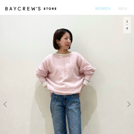
WOMEN
MEN
1
カ
4
Prev