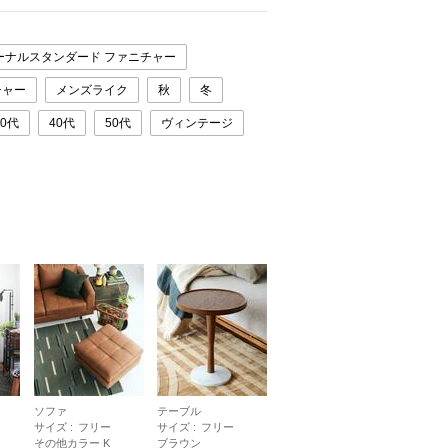
ーナルスタンダード ファニチャー
チャー
メンズライク
秋
冬
30代
40代
50代
ヴィンテージ
ソファ
テーブル
サイズ :
フリー
サイズ :
フリー
その他カラー K
ブラウン