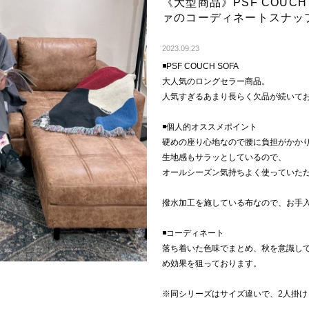
《大型商品》PSF COUC
ァのコーディネートスナッ
2023.09.23
◾️PSF COUCH SOFA
大人気のロングセラー商品。
人気すぎるあまり長らく欠品が続いて
◾️個人的オススメポイント
硬めの座り心地なので腰に負担がかか
生地感もサラッとしているので、
オールシーズン気持ちよく使っていた
撥水加工を施している布なので、お手
◾️コーディネート
落ち着いた色味でまとめ、秋を意識し
め効果を狙っております。
※同シリーズはサイズ違いで、2人掛