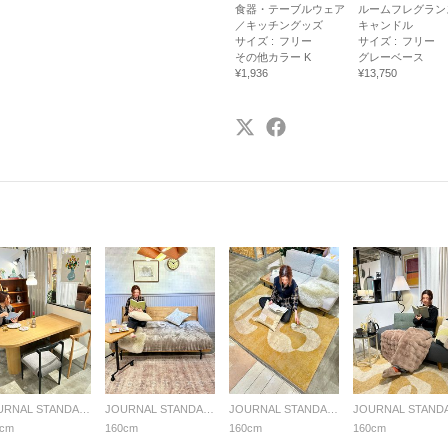
食器・テーブルウェア
ルームフレグラン
／キッチングッズ
キャンドル
サイズ :
フリー
サイズ :
フリー
その他カラー K
グレーベース
¥1,936
¥13,750
JOURNAL STANDARD FURNITURE
JOURNAL STANDARD FURNITURE
JOURNAL STANDARD FURNITURE
0cm
160cm
160cm
160cm