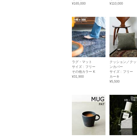
¥165,000
¥110,000
ラグ・マット
クッション／クッ
サイズ :
フリー
ンカバー
その他カラー K
サイズ :
フリー
¥31,900
カーキ
¥5,500