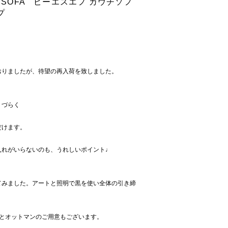
H SOFA ピーエスエフ カウチソフ
プ
おりましたが、待望の再入荷を致しました。
りづらく
だけます。
入れがいらないのも、うれしいポイント♩
てみました。アートと照明で黒を使い全体の引き締
けとオットマンのご用意もございます。