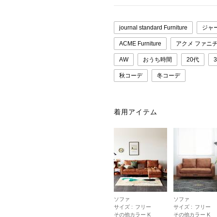
journal standard Furniture
ジャ
ACME Furniture
アクメ ファニ
AW
おうち時間
20代
秋コーデ
冬コーデ
着用アイテム
ソファ
ソファ
サイズ :
フリー
サイズ :
フリー
その他カラー K
その他カラー K