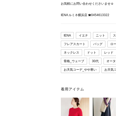
お気軽にお問い合わせくださいませ☺︎
IENA ルミネ横浜店 ☎︎0454613322
IENA
イエナ
ニット
ス
フレアスカート
バッグ
ロ
ネックレス
ドット
レッド
骨格_ウェーブ
30代
オータ
お天気コーデ_やや寒い
お天気
着用アイテム