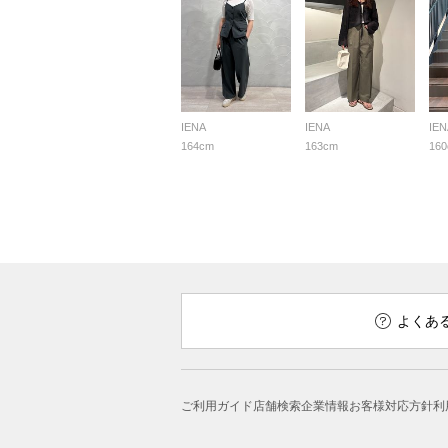
IENA
IENA
IEN
164cm
163cm
16
よくあ
ご利用ガイド
店舗検索
企業情報
お客様対応方針
利