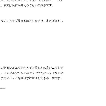
向かって少し広がるデザインになっていて、ニット
た。着丈は足首が見えるぐらいの長さです。
トなのでヒップ周りもゆとりがあり、足さばきもし
りのあるシルエットがとても着心地の良いニットで
ト。シンプルなクルーネックでどんなスタイリング
トまでアイテムを選ばずに着回しできる一枚です。
------