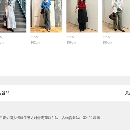
A
IENA
IENA
IENA
0cm
162cm
156cm
156cm
る質問
用規約
個人情報保護方針
特定商取引法・古物営業法に基づく表示