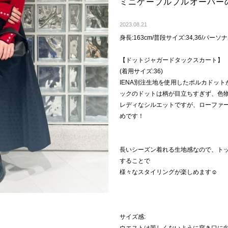
ミニケーブルプルオーバー
2023.08.21
身長:163cm/普段サイズ:34,36/パ
【ドットジャガードタックスカート】
(着用サイズ:36)
IENA別注生地を使用したポルカドッ
ックのドットは柄が目立ちすぎず、色
レディなシルエットですが、ローファ
めです！
長いシーズン着れる生地感なので、ト
することで
様々なスタイリングが楽しめます☺︎
サイズ感: