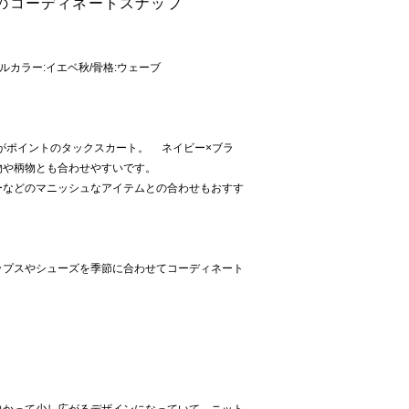
のコーディネートスナップ
ーソナルカラー:イエベ秋/骨格:ウェーブ
トがポイントのタックスカート。 ネイビー×ブラ
物や柄物とも合わせやすいです。
ーなどのマニッシュなアイテムとの合わせもおすす
ップスやシューズを季節に合わせてコーディネート