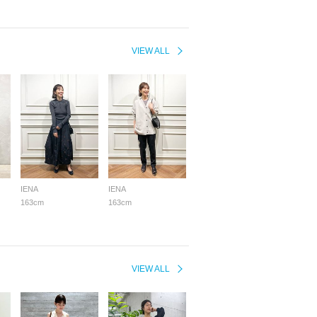
VIEW ALL
IENA
IENA
163cm
163cm
VIEW ALL