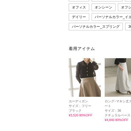
オフィス
オンシーン
オフ
デイリー
パーソナルカラー_イ
パーソナルカラー_スプリング
3
着用アイテム
カーディガン
ロング･マキシ丈
サイズ :
フリー
ート
ブラック
サイズ :
36
¥3,520 80%OFF
ナチュラルベース
¥4,840 80%OFF