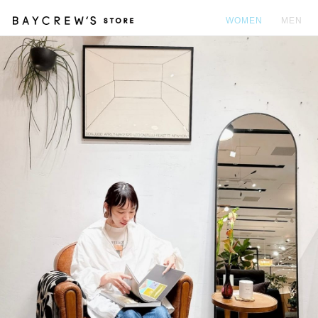
WOMEN
MEN
カ