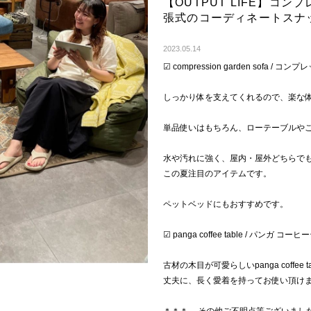
【OUTPUT LIFE】コ
張式のコーディネートスナ
2023.05.14
☑︎ compression garden sofa 
しっかり体を支えてくれるので、楽な
単品使いはもちろん、ローテーブルや
水や汚れに強く、屋内・屋外どちらで
この夏注目のアイテムです。
ペットベッドにもおすすめです。
☑︎ panga coffee table / パンガ コ
古材の木目が可愛らしいpanga coffee ta
丈夫に、長く愛着を持ってお使い頂け