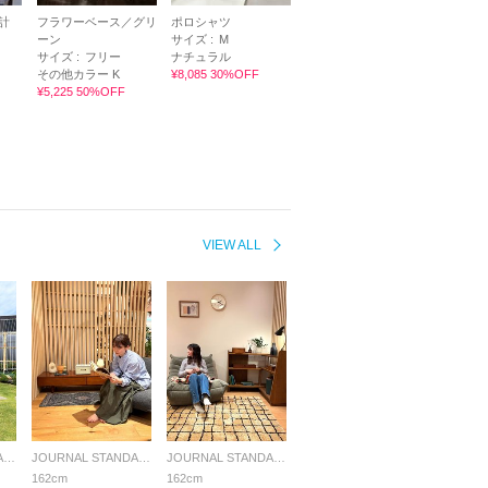
計
フラワーベース／グリ
ポロシャツ
ーン
サイズ :
M
サイズ :
フリー
ナチュラル
その他カラー K
¥8,085 30%OFF
¥5,225 50%OFF
VIEW ALL
JOURNAL STANDARD FURNITURE
JOURNAL STANDARD FURNITURE
JOURNAL STANDARD FURNITURE
162cm
162cm