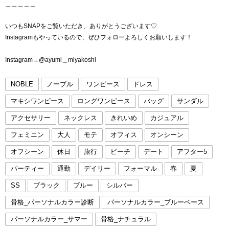
＿＿＿＿＿
いつもSNAPをご覧いただき、ありがとうございます♡
Instagramもやっているので、ぜひフォローよろしくお願いします！
Instagram→@ayumi＿miyakoshi
NOBLE
ノーブル
ワンピース
ドレス
マキシワンピース
ロングワンピース
バッグ
サンダル
アクセサリー
ネックレス
きれいめ
カジュアル
フェミニン
大人
モテ
オフィス
オンシーン
オフシーン
休日
旅行
ビーチ
デート
アフター5
パーティー
通勤
デイリー
フォーマル
春
夏
SS
ブラック
ブルー
シルバー
骨格_パーソナルカラー診断
パーソナルカラー_ブルーベース
パーソナルカラー_サマー
骨格_ナチュラル