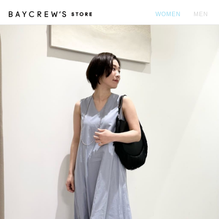
WOMEN
MEN
カ