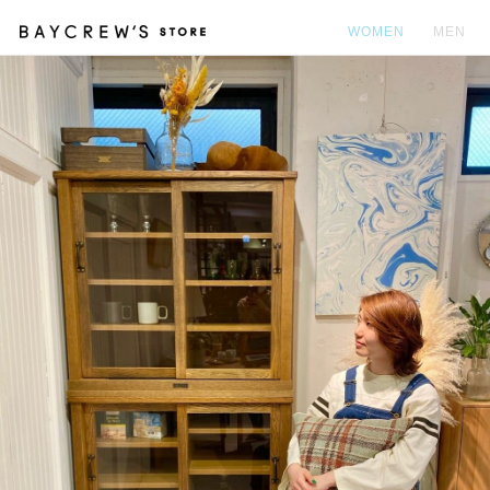
WOMEN
MEN
カ