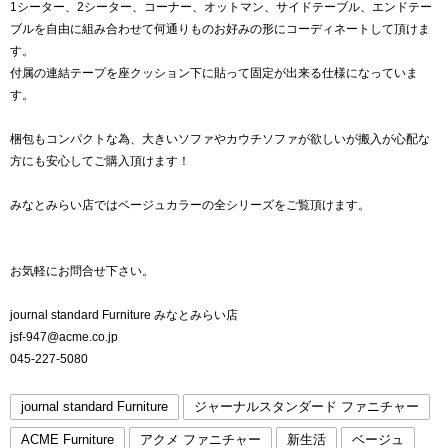
1シーター、2シーター、コーナー、オットマン、サイドテーブル、エンドテー
ブルを自由に組み合わせて何通りものお好みの形にコーディネートして頂けま
す。
付属の連結テープを座クッション下に貼って固定が出来る仕様になっていま
す。
梱包もコンパクトな為、大きいソファやカウチソファが欲しいが搬入が心配な
方にも安心してご購入頂けます！
みなとみらい店ではベージュカラーの全シリーズをご覧頂けます。
お気軽にお問合せ下さい。
journal standard Furniture みなとみらい店
jsf-947@acme.co.jp
045-227-5080
journal standard Furniture
ジャーナルスタンダード ファニチャー
ACME Furniture
アクメ ファニチャー
新生活
ベージュ