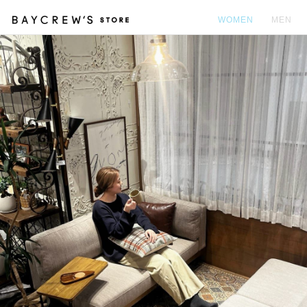
WOMEN
MEN
カ