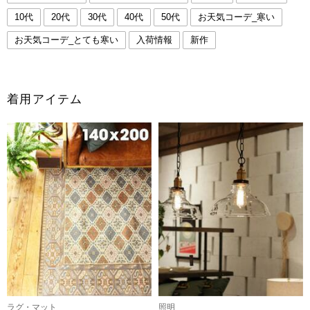
10代
20代
30代
40代
50代
お天気コーデ_寒い
お天気コーデ_とても寒い
入荷情報
新作
着用アイテム
ラグ・マット
照明