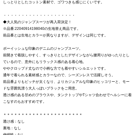
しっとりとしたコットン素材で、ゴワつきも感じにくいです。
・・・・・・・・・・・・・・・・・・・・
◆大人気のジャンプスーツが再入荷決定！
※品番:22040914198040の生地替え商品です。
前品番とは生地とカラーが異なりますが、デザインは同じです。
ボーイッシュな印象のデニムのジャンプスーツ。
前開きで着脱しやすく、すっきりとしたデザインながら腰周りがゆったりとし
ているので、意外にもリラックス感のある着心地。
ややクロップド丈なので小柄な方でも着やすいシルエットです。
通年で着られる素材感とカラーなので、シーズンレスで活躍しそう。
前品番よりもピッチが太くなり、よりカジュアルな印象のヒッコリーと、モー
ドな雰囲気漂う大人っぽいブラックをご用意。
透け感のある甘めのブラウスや、タンクトップやTシャツ合わせでヘルシーに着
こなすのもおすすめです。
＊＊＊＊＊＊＊＊＊＊＊＊＊＊＊＊＊＊＊＊＊＊
透け感：なし
裏地：なし
伸縮性：なし