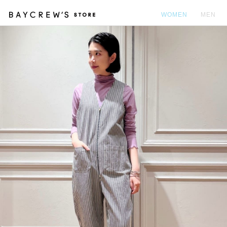
WOMEN
MEN
カ