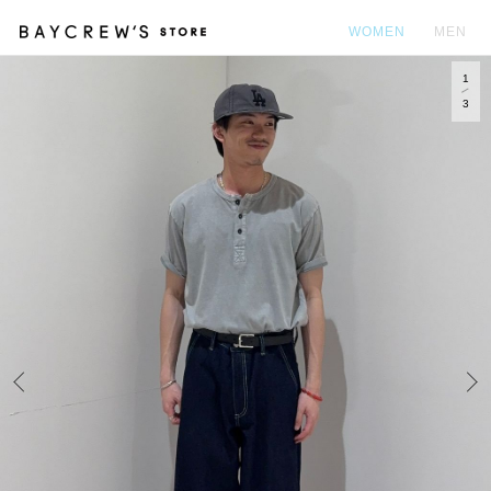
WOMEN
MEN
1
カ
3
Prev