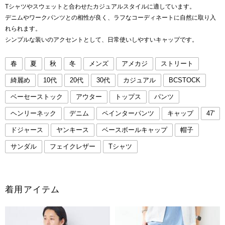
Tシャツやスウェットと合わせたカジュアルスタイルに適しています。
デニムやワークパンツとの相性が良く、ラフなコーディネートに自然に取り入
れられます。
シンプルな装いのアクセントとして、日常使いしやすいキャップです。
春
夏
秋
冬
メンズ
アメカジ
ストリート
綺麗め
10代
20代
30代
カジュアル
BCSTOCK
ベーセーストック
アウター
トップス
パンツ
ヘンリーネック
デニム
ペインターパンツ
キャップ
47'
ドジャース
ヤンキース
ベースボールキャップ
帽子
サンダル
フェイクレザー
Tシャツ
着用アイテム