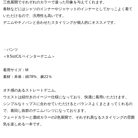
三色展開でそれぞれのカラーで違った印象を与えてくれます。
春秋などにはシャツのインナーやジャケットのインナーとしてかっこよく着て
いただけるので、汎用性も高いです。
デニムやチノパンと合わせたスタイリングが個人的にオススメです。
・パンツ
＜9.5ozC/Lペインターデニム＞
着用サイズ：M
素材：本体：綿78%、麻22％
オチ感のあるストレートデニム。
ウエストは紐付きのイージー仕様になっており、快適に着用いただけます。
シンプルなトップスに合わせていただけるとバランスよくまとまってくれるの
で、着回し抜群のデニムパンツになっております。
フェードカラーと濃紺カラーの2色展開で、それぞれ異なるスタイリングの雰囲
気を楽しめる一本です。