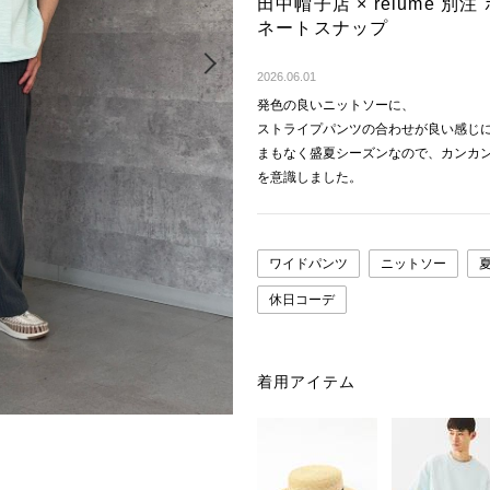
田中帽子店 × relume 
ネートスナップ
Next
2026.06.01
発色の良いニットソーに、
ストライプパンツの合わせが良い感じ
まもなく盛夏シーズンなので、カンカ
を意識しました。
ワイドパンツ
ニットソー
休日コーデ
着用アイテム