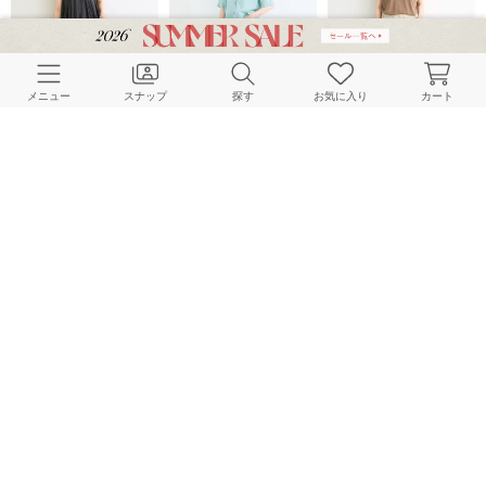
メニュー
スナップ
探す
お気に入り
カート
B.C STOCK LADYS
B.C STOCK LADYS
B.C STOCK LADYS
157cm
163cm
157cm
B.C STOCK LADYS
B.C STOCK LADYS
B.C STOCK LADYS
161cm
163cm
157cm