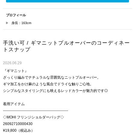
プロフィール
身長：163cm
手洗い可 / ギマニットプルオーバーのコーディネー
トスナップ
2026.06.29
『ギマニット』
ざっくり編みでナチュラルな雰囲気なニットプルオーバー。
ギマ加工をかけ麻のような風合でドライな触りご心地。
シンプルなスタイリングにも映えるレッドカラーが魅力的です◎
着用アイテム
------------------------------------------------------
◇MOHI フリンジショルダーバッグ◇
26092710000430
¥19,800（税込み）