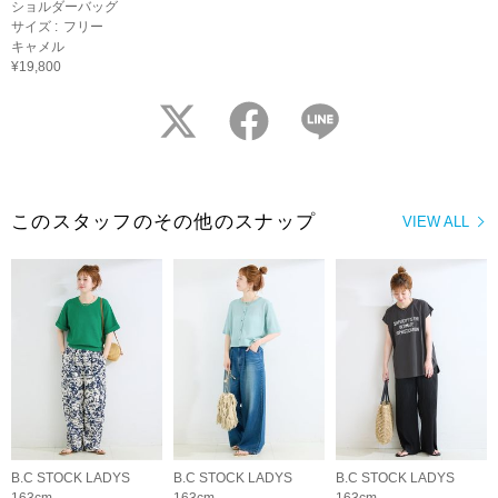
ショルダーバッグ
サイズ :
フリー
キャメル
¥19,800
twitter
facebook
LINE
このスタッフのその他のスナップ
VIEW ALL
B.C STOCK LADYS
B.C STOCK LADYS
B.C STOCK LADYS