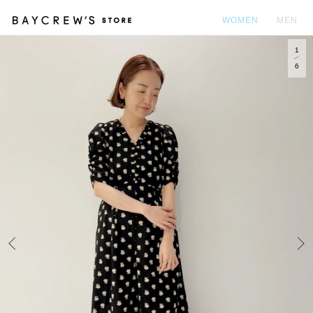
WOMEN
MEN
1
カ
6
Prev