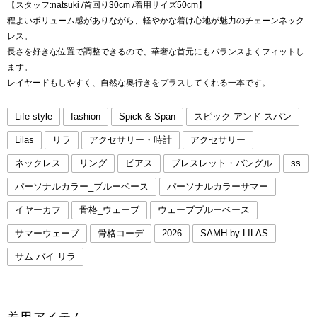
【スタッフ:natsuki /首回り30cm /着用サイズ50cm】
程よいボリューム感がありながら、軽やかな着け心地が魅力のチェーンネック
レス。
長さを好きな位置で調整できるので、華奢な首元にもバランスよくフィットし
ます。
レイヤードもしやすく、自然な奥行きをプラスしてくれる一本です。
Life style
fashion
Spick & Span
スピック アンド スパン
Lilas
リラ
アクセサリー・時計
アクセサリー
ネックレス
リング
ピアス
ブレスレット・バングル
ss
パーソナルカラー_ブルーベース
パーソナルカラーサマー
イヤーカフ
骨格_ウェーブ
ウェーブブルーベース
サマーウェーブ
骨格コーデ
2026
SAMH by LILAS
サム バイ リラ