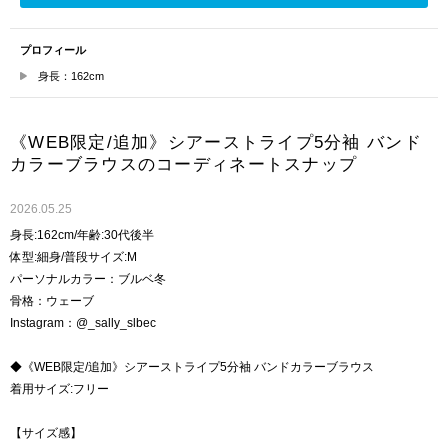
プロフィール
身長：162cm
《WEB限定/追加》シアーストライプ5分袖 バンド
カラーブラウスのコーディネートスナップ
2026.05.25
身長:162cm/年齢:30代後半
体型:細身/普段サイズ:M
パーソナルカラー：ブルベ冬
骨格：ウェーブ
Instagram：@_sally_slbec
◆《WEB限定/追加》シアーストライプ5分袖 バンドカラーブラウス
着用サイズ:フリー
【サイズ感】