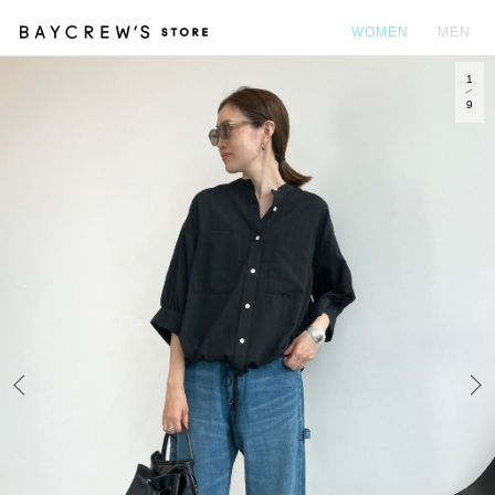
WOMEN
MEN
1
カ
9
Prev