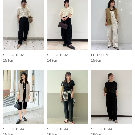
SLOBE IENA
SLOBE IENA
LE TALON
154cm
148cm
156cm
SLOBE IENA
SLOBE IENA
SLOBE IENA
157cm
167cm
160cm