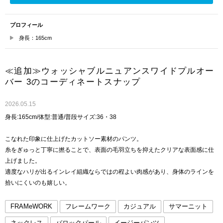
プロフィール
身長：165cm
≪追加≫ウォッシャブルニュアンスワイドプルオー
バー 3のコーディネートスナップ
2026.05.15
身長:165cm/体型:普通/普段サイズ:36・38
こなれた印象に仕上げたカットソー素材のパンツ。
糸をぎゅっと丁寧に撚ることで、表面の毛羽立ちを抑えたクリアな表面感に仕
上げました。
適度なハリが出るインレイ組織ならではの程よい肉感があり、身体のラインを
拾いにくいのも嬉しい。
FRAMeWORK
フレームワーク
カジュアル
サマーニット
ネックレス
バロックパール
イージーパンツ