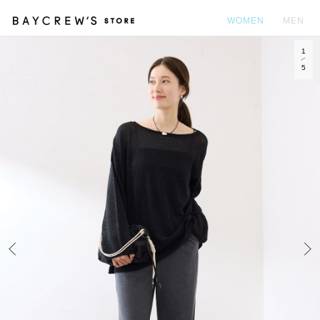
WOMEN
MEN
1
カ
5
Prev