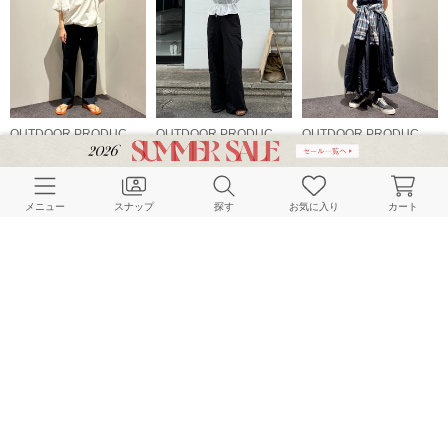
OUTDOOR PRODUCTS Usual Things
OUTDOOR PRODUCTS Usual Things
OUTDOOR PRODUCTS Usual Things
153cm
163cm
157cm
メニュー
スナップ
探す
お気に入り
カート
OUTDOOR PRODUCTS Usual Things
OUTDOOR PRODUCTS Usual Things
OUTDOOR PRODUCTS Usual Things
157cm
162cm
163cm