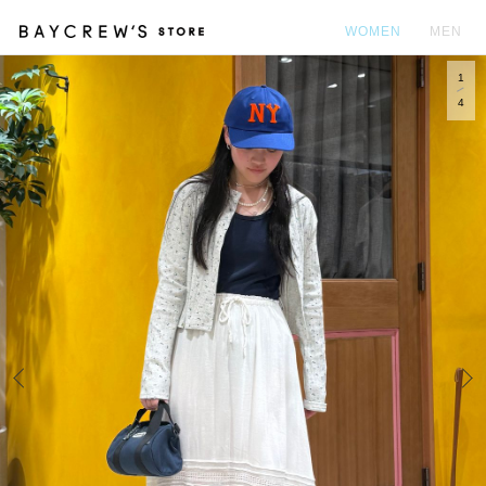
WOMEN
MEN
1
カ
4
Prev