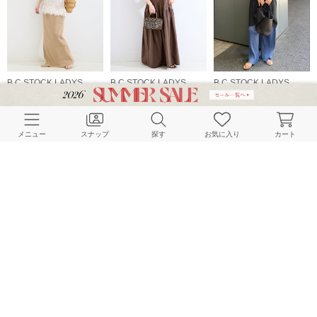
B.C STOCK LADYS
B.C STOCK LADYS
B.C STOCK LADYS
163cm
157cm
158cm
メニュー
スナップ
探す
お気に入り
カート
B.C STOCK LADYS
B.C STOCK LADYS
B.C STOCK LADYS
161cm
163cm
157cm