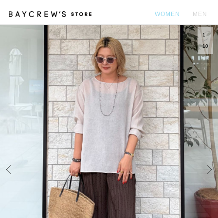
WOMEN
MEN
1
カ
10
Prev