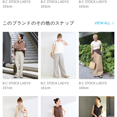
B.C STOCK LADYS
B.C STOCK LADYS
B.C STOCK LADYS
163cm
163cm
163cm
このブランドのその他のスナップ
VIEW ALL
B.C STOCK LADYS
B.C STOCK LADYS
B.C STOCK LADYS
157cm
161cm
160cm