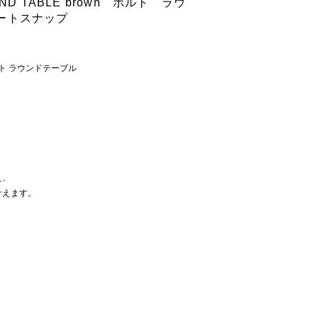
D TABLE brown ポルト ラウ
ートスナップ
/ ポルト ラウンドテーブル
え、
叶えます。
。