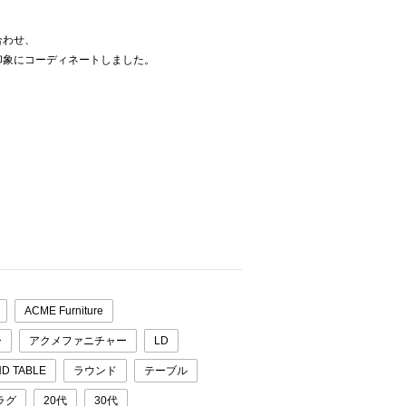
合わせ、
印象にコーディネートしました。
ACME Furniture
ー
アクメファニチャー
LD
D TABLE
ラウンド
テーブル
ラグ
20代
30代