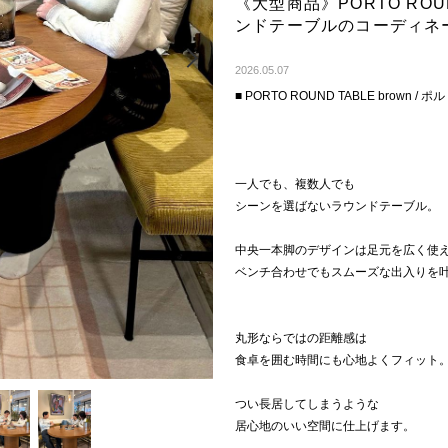
《大型商品》PORTO ROUN
ンドテーブルのコーディネ
Next
2026.05.07
■ PORTO ROUND TABLE brown 
一人でも、複数人でも
シーンを選ばないラウンドテーブル。
中央一本脚のデザインは足元を広く使
ベンチ合わせでもスムーズな出入りを
丸形ならではの距離感は
食卓を囲む時間にも心地よくフィット
つい長居してしまうような
居心地のいい空間に仕上げます。