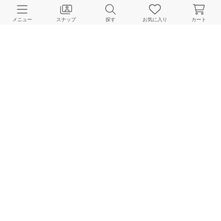
CUSTOMER SERVICE
メニュー
スナップ
探す
お気に入り
カート
よくある質問
ご利用ガイド
店舗検索
採用情報
お客様対応方針
利用規約
企業情報
個人情報保護方針
特定商取引法に基づく表記
FOLLOW US