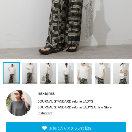
nakajima
JOURNAL STANDARD relume LADYS
JOURNAL STANDARD relume LADYS Online Store
Instagram
お気に入りスタッフに登録