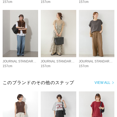
157cm
157cm
157cm
JOURNAL STANDARD relume LADYS
JOURNAL STANDARD relume LADYS
JOURNAL STANDARD relume LADYS
157cm
157cm
157cm
このブランドのその他のスナップ
VIEW ALL