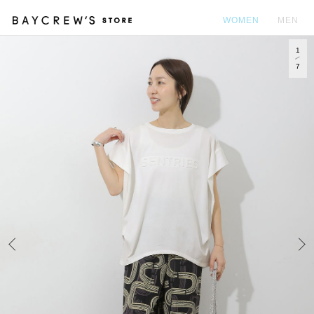
WOMEN
MEN
1
カ
7
Prev