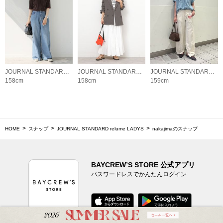
JOURNAL STANDARD relume LADYS
JOURNAL STANDARD relume LADYS
JOURNAL STANDARD relume LADYS
158cm
158cm
159cm
HOME
スナップ
JOURNAL STANDARD relume LADYS
nakajimaのスナップ
BAYCREW’S STORE 公式アプリ
パスワードレスでかんたんログイン