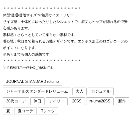
＊＊＊＊＊＊＊＊＊＊＊＊＊＊＊＊＊＊＊＊＊＊
体型:普通/普段サイズ:M/着用サイズ：フリー
サイズ感：全体的にゆったりしたシルエットで、着丈もヒップが隠れるので安
心感があります。
素材感：さらっとしていて柔らかい素材です。
着心地：秋口まで着られる万能デザインです。エンボス加工のロゴがコーデの
ポイントになります。
※あくまでも個人の感想です
＊＊＊＊＊＊＊＊＊＊＊＊＊＊＊＊＊＊＊＊＊＊
▽Instagram⇒@eko_nakajima
JOURNAL STANDARD relume
ジャーナルスタンダードレリューム
大人
カジュアル
30代コーデ
休日
デイリー
26SS
relume26SS
新作
夏
夏コーデ
Tシャツ