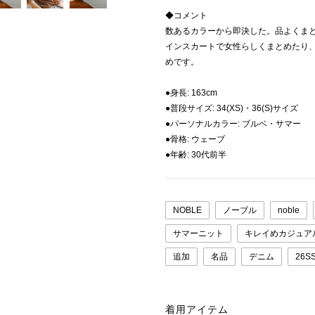
◆コメント
数あるカラーから即決した。品よくま
インスカートで女性らしくまとめたり
めです。
●身長: 163cm
●普段サイズ: 34(XS)・36(S)サイズ
●パーソナルカラー: ブルベ・サマー
●骨格: ウェーブ
●年齢: 30代前半
NOBLE
ノーブル
noble
サマーニット
キレイめカジュア
追加
名品
デニム
26S
着用アイテム