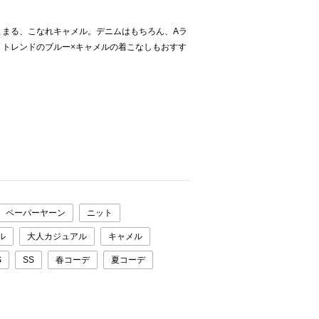
とまる、こなれキャメル。デニムはもちろん、Aラ
、トレンドのブルー×キャメルの着こなしもおすす
ペーパーヤーン
ニット
ル
大人カジュアル
キャメル
S
SS
春コーデ
夏コーデ