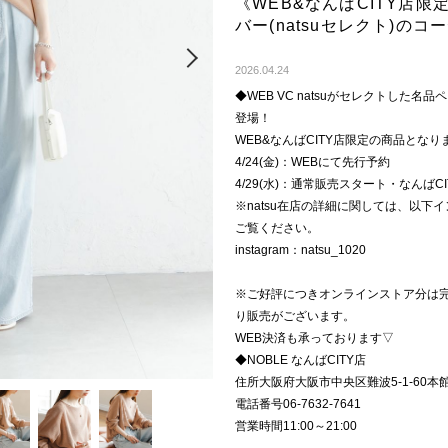
《WEB&なんばCITY店
バー(natsuセレクト)の
Next
2026.04.24
◆WEB VC natsuがセレクトした
登場！
WEB&なんばCITY店限定の商品となり
4/24(金)：WEBにて先行予約
4/29(水)：通常販売スタート・なんばCIT
※natsu在店の詳細に関しては、以
ご覧ください。
instagram：natsu_1020
※ご好評につきオンラインストア分は完売し
り販売がございます。
WEB決済も承っております▽
◆NOBLE なんばCITY店
住所大阪府大阪市中央区難波5-1-60本
電話番号06-7632-7641
営業時間11:00～21:00