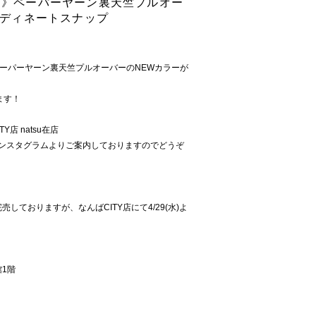
限定》ペーパーヤーン裏天竺プルオー
コーディネートスナップ
名品ペーパーヤーン裏天竺プルオーバーのNEWカラーが
ます！
Y店 natsu在店
下インスタグラムよりご案内しておりますのでどうぞ
ておりますが、なんばCITY店にて4/29(水)よ
館1階