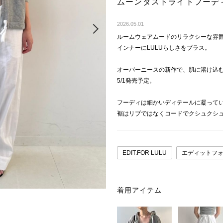
ムーンダストライトフーデ
Next
2026.05.01
ルームウェアムードのリラクシーな雰
インナーにLULUらしさをプラス。
オーバーニースの新作で、肌に溶け込
5/1発売予定。
フーディは細かいディテールに凝って
裾はリブではなくコードでクシュクシ
EDIT.FOR LULU
エディットフ
着用アイテム