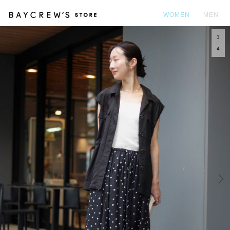
WOMEN
MEN
1
カ
4
Prev