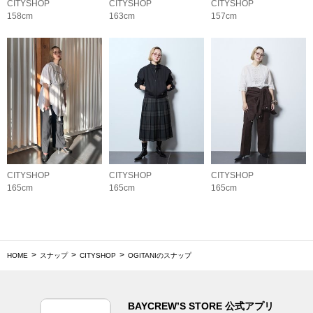
CITYSHOP
CITYSHOP
CITYSHOP
158cm
163cm
157cm
CITYSHOP
CITYSHOP
CITYSHOP
165cm
165cm
165cm
HOME
スナップ
CITYSHOP
OGITANIのスナップ
BAYCREW’S STORE 公式アプリ