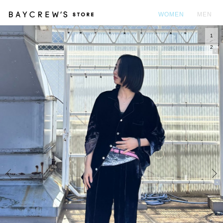
WOMEN
MEN
1
カ
2
Prev