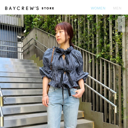
WOMEN
MEN
1
カ
5
Prev