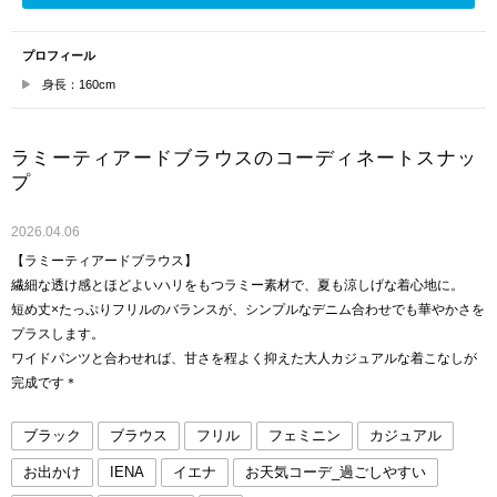
プロフィール
身長：160cm
ラミーティアードブラウスのコーディネートスナッ
プ
2026.04.06
【ラミーティアードブラウス】
繊細な透け感とほどよいハリをもつラミー素材で、夏も涼しげな着心地に。
短め丈×たっぷりフリルのバランスが、シンプルなデニム合わせでも華やかさを
プラスします。
ワイドパンツと合わせれば、甘さを程よく抑えた大人カジュアルな着こなしが
完成です＊
ブラック
ブラウス
フリル
フェミニン
カジュアル
お出かけ
IENA
イエナ
お天気コーデ_過ごしやすい