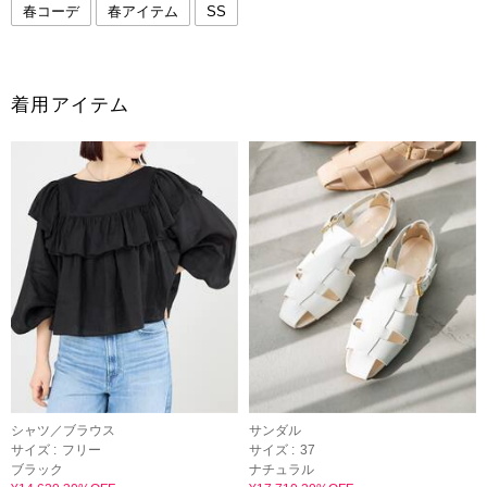
春コーデ
春アイテム
SS
着用アイテム
シャツ／ブラウス
サンダル
サイズ :
フリー
サイズ :
37
ブラック
ナチュラル