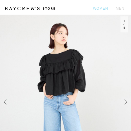
WOMEN
MEN
1
カ
8
Prev