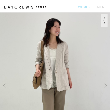
WOMEN
MEN
1
カ
8
Prev