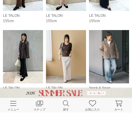
LE TALON
LE TALON
LE TALON
155cm
155cm
155cm
LE TALON
LE TALON
Spick & Span
148cm
163cm
158cm
メニュー
スナップ
探す
お気に入り
カート