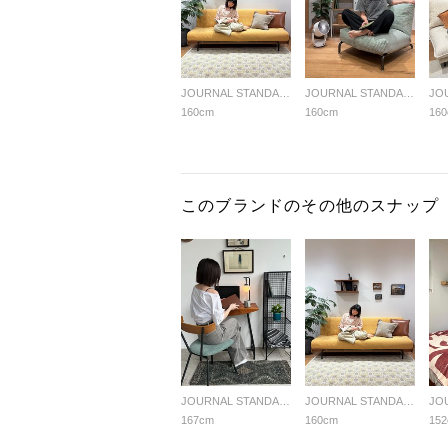
JOURNAL STANDARD FURNITURE
JOURNAL STANDARD FURNITURE
160cm
160cm
16
このブランドのその他のスナップ
JOURNAL STANDARD FURNITURE
JOURNAL STANDARD FURNITURE
167cm
160cm
15