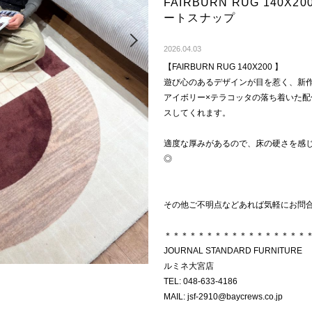
FAIRBURN RUG 140
ートスナップ
Next
2026.04.03
【FAIRBURN RUG 140X200 】
遊び心のあるデザインが目を惹く、新
アイボリー×テラコッタの落ち着いた
スしてくれます。
適度な厚みがあるので、床の硬さを感
◎
その他ご不明点などあれば気軽にお問
＊＊＊＊＊＊＊＊＊＊＊＊＊＊＊＊＊
JOURNAL STANDARD FURNITURE
ルミネ大宮店
TEL: 048-633-4186
MAIL: jsf-2910@baycrews.co.jp