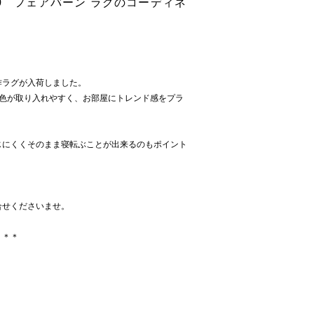
X200 フェアバーン ラグのコーディネ
作ラグが入荷しました。
配色が取り入れやすく、お部屋にトレンド感をプラ
じにくくそのまま寝転ぶことが出来るのもポイント
合せくださいませ。
＊＊＊