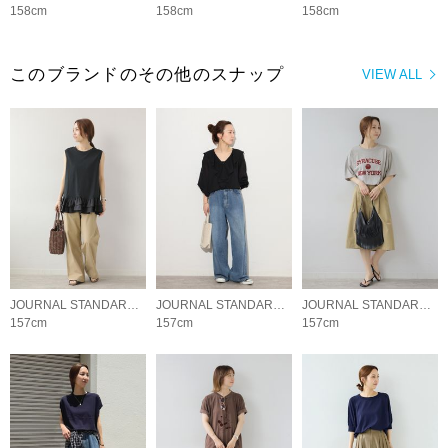
158cm
158cm
158cm
このブランドのその他のスナップ
VIEW ALL
JOURNAL STANDARD relume LADYS
JOURNAL STANDARD relume LADYS
JOURNAL STANDARD relume LADYS
157cm
157cm
157cm