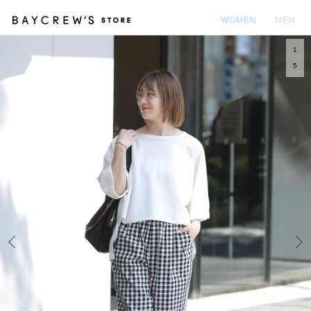
WOMEN
MEN
1
カ
5
Prev