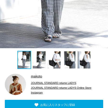
makoto
JOURNAL STANDARD relume LADYS
JOURNAL STANDARD relume LADYS Online Store
Instagram
お気に入りスタッフに登録