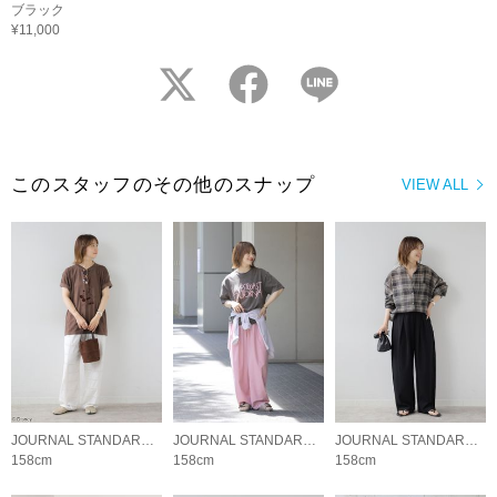
ブラック
¥11,000
twitter
facebook
LINE
このスタッフのその他のスナップ
VIEW ALL
JOURNAL STANDARD relume LADYS
JOURNAL STANDARD relume LADYS
JOURNAL STANDARD relume LADYS
158cm
158cm
158cm