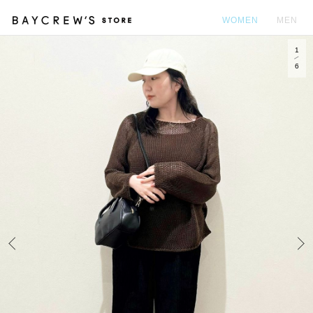
WOMEN
MEN
1
カ
6
Prev