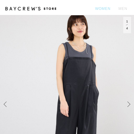
WOMEN
MEN
1
カ
4
Prev