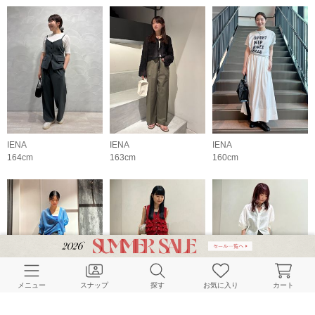
IENA
IENA
IENA
164cm
163cm
160cm
メニュー
スナップ
探す
お気に入り
カート