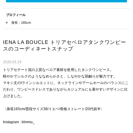
プロフィール
身長：165cm
IENA LA BOUCLE トリアセベロアタンクワンピー
スのコーディネートスナップ
2026.03.19
トリアセテート混の上質なベロア素材を使用したタンクワンピース。
軽やかでシルクのようななめらかさと、しなやかな肌触りが魅力です。
マキシ丈のIラインシルエットに、ネックラインやアームホールのバランスにこ
だわり、ワンピースドレスでありながらカジュアルにも着やすいデザインに仕
上げました。
〈身長165cm/普段サイズ38/イエベ/骨格ストレート/20代前半〉
Instagram : blmmu_