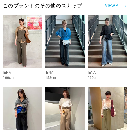
このブランドのその他のスナップ
VIEW ALL
IENA
IENA
IENA
166cm
153cm
160cm