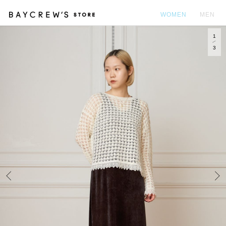
WOMEN
MEN
1
カ
3
Prev