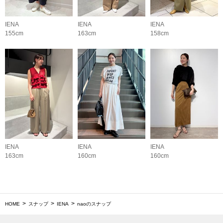
IENA
IENA
IENA
155cm
163cm
158cm
IENA
IENA
IENA
163cm
160cm
160cm
HOME
スナップ
IENA
naoのスナップ