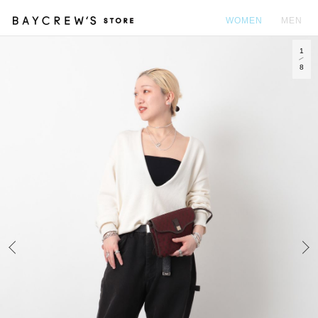
WOMEN
MEN
1
カ
8
Prev