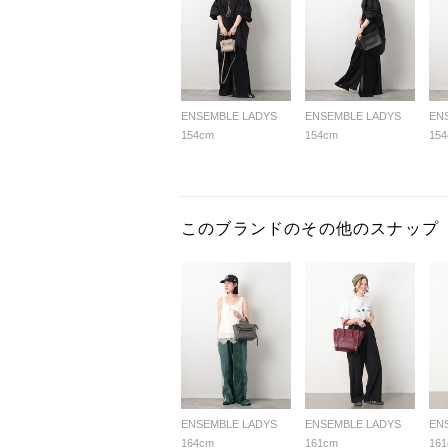
ENSEMBLE LADYS
ENSEMBLE LADYS
EN
154cm
154cm
15
このブランドのその他のスナップ
ENSEMBLE LADYS
ENSEMBLE LADYS
EN
164cm
161cm
16