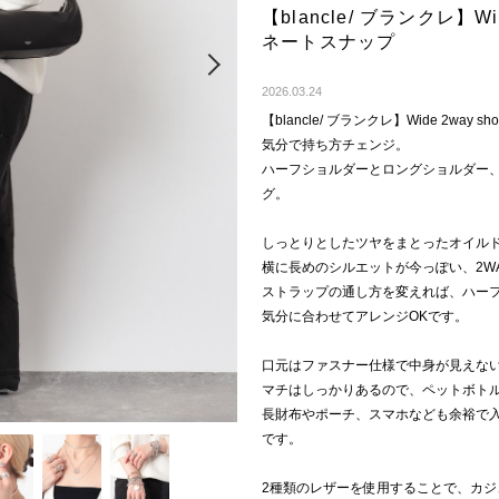
【blancle/ ブランクレ】Wid
ネートスナップ
Next
2026.03.24
【blancle/ ブランクレ】Wide 2way shou
気分で持ち方チェンジ。
ハーフショルダーとロングショルダー、
グ。
しっとりとしたツヤをまとったオイル
横に長めのシルエットが今っぽい、2W
ストラップの通し方を変えれば、ハー
気分に合わせてアレンジOKです。
口元はファスナー仕様で中身が見えな
マチはしっかりあるので、ペットボト
長財布やポーチ、スマホなども余裕で
です。
2種類のレザーを使用することで、カ