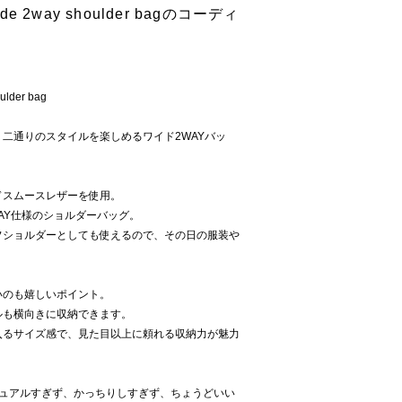
e 2way shoulder bagのコーディ
lder bag
二通りのスタイルを楽しめるワイド2WAYバッ
ドスムースレザーを使用。
AY仕様のショルダーバッグ。
フショルダーとしても使えるので、その日の服装や
いのも嬉しいポイント。
ルも横向きに収納できます。
入るサイズ感で、見た目以上に頼れる収納力が魅力
ジュアルすぎず、かっちりしすぎず、ちょうどいい