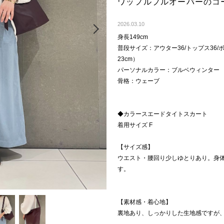
ワッフルプルオーバーのコ
Next
2026.03.10
身長149cm
普段サイズ：アウター36/トップス36/ボト
23cm）
パーソナルカラー：ブルベウィンター
骨格：ウェーブ
◆カラースエードタイトスカート
着用サイズ F
【サイズ感】
ウエスト・腰回り少しゆとりあり。身
す。
【素材感・着心地】
裏地あり、しっかりした生地感ですが