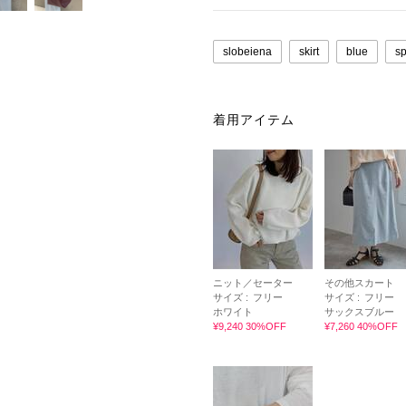
slobeiena
skirt
blue
sp
着用アイテム
ニット／セーター
その他スカート
サイズ :
フリー
サイズ :
フリー
ホワイト
サックスブルー
¥9,240 30%OFF
¥7,260 40%OFF