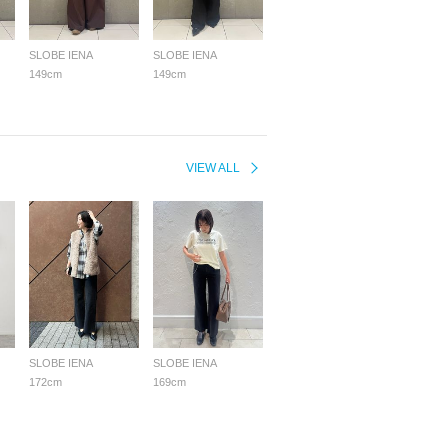
SLOBE IENA
SLOBE IENA
149cm
149cm
VIEW ALL
SLOBE IENA
SLOBE IENA
172cm
169cm