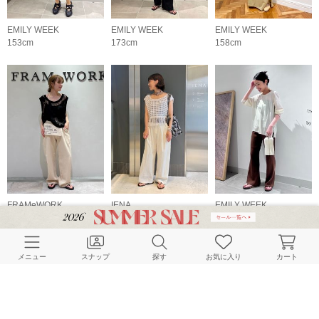
EMILY WEEK
EMILY WEEK
EMILY WEEK
153cm
173cm
158cm
FRAMeWORK
IENA
EMILY WEEK
158cm
158cm
156cm
メニュー
スナップ
探す
お気に入り
カート