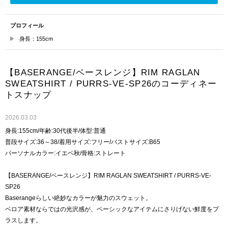
プロフィール
身長：155cm
【BASERANGE/ベースレンジ】RIM RAGLAN
SWEATSHIRT / PURRS-VE-SP26のコーディネー
トスナップ
2026.03.03
身長:155cm/年齢:30代後半/体型:普通
普段サイズ:36～38/着用サイズ:フリー/バストサイズ:B65
パーソナルカラー:イエベ秋/骨格:ストレート
【BASERANGE/ベースレンジ】RIM RAGLAN SWEATSHIRT / PURRS-VE-
SP26
Baserangeらしい絶妙なカラーが魅力のスウェット。
ベロア素材ならではの光沢感が、ベーシックなアイテムにさりげない鮮度をプ
ラスします。