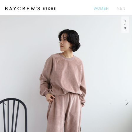
WOMEN
MEN
1
カ
6
Prev