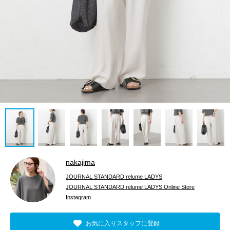
nakajima
JOURNAL STANDARD relume LADYS
JOURNAL STANDARD relume LADYS Online Store
Instagram
お気に入りスタッフに登録