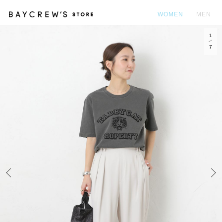
WOMEN
MEN
1
カ
7
Prev