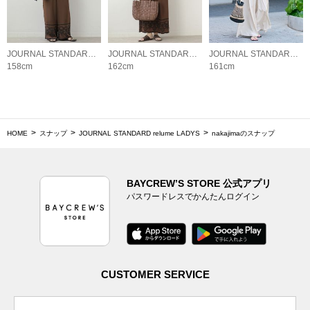
JOURNAL STANDARD relume LADYS
JOURNAL STANDARD relume LADYS
JOURNAL STANDARD relume LADYS
158cm
162cm
161cm
HOME
スナップ
JOURNAL STANDARD relume LADYS
nakajimaのスナップ
BAYCREW’S STORE 公式アプリ
パスワードレスでかんたんログイン
CUSTOMER SERVICE