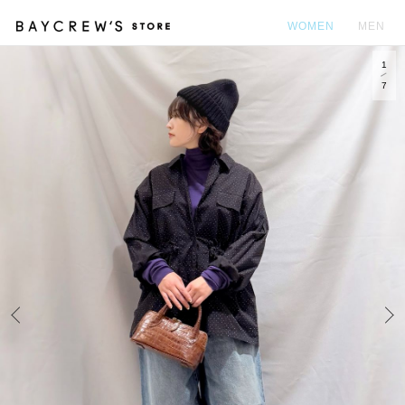
WOMEN
MEN
1
カ
7
Prev