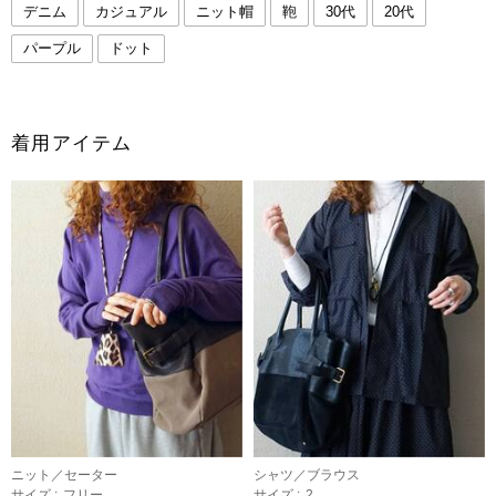
デニム
カジュアル
ニット帽
鞄
30代
20代
パープル
ドット
着用アイテム
ニット／セーター
シャツ／ブラウス
サイズ :
フリー
サイズ :
2