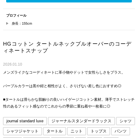
プロフィール
身長：155cm
HGコットン タートルネックプルオーバーのコーデ
ィネートスナップ
2026.01.10
メンズライクなコーディネートに革小物やドットで女性らしさをプラス。
パープルカラーは黒や紺と相性がよく、さりげない差し色におすすめ◎
■タートルは滑らかな肌触りの良いハイゲージコットン素材。薄手でストレッチ
性のあるフィット感なのでこれからの季節に重ね着や一枚着に◎
journal standard luxe
ジャーナルスタンダードラックス
シャツ
シャツジャケット
タートル
ニット
トップス
パンツ