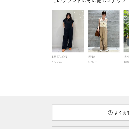
このブランドのその他のスナップ
LE TALON
IENA
IEN
156cm
163cm
16
よくあ