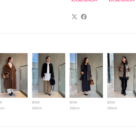
¥14,960 60%OFF
¥14,960 60%OFF
A
IENA
IENA
IENA
0cm
160cm
160cm
160cm