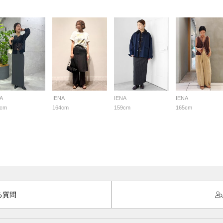
A
IENA
IENA
IENA
0cm
164cm
159cm
165cm
る質問