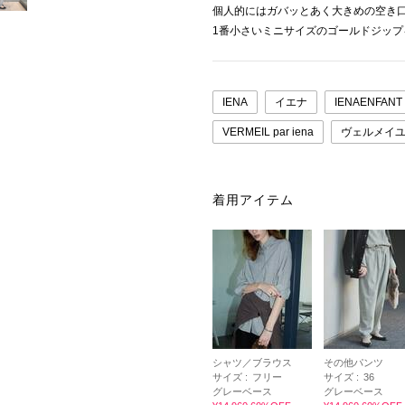
個人的にはガバッとあく大きめの空き
1番小さいミニサイズのゴールドジップ
IENA
イエナ
IENAENFANT
VERMEIL par iena
ヴェルメイ
着用アイテム
シャツ／ブラウス
その他パンツ
サイズ :
フリー
サイズ :
36
グレーベース
グレーベース