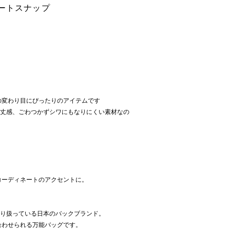
ートスナップ
の変わり目にぴったりのアイテムです
る丈感、ごわつかずシワにもなりにくい素材なの
コーディネートのアクセントに。
間限定で取り扱っている日本のバックブランド。
合わせられる万能バッグです。