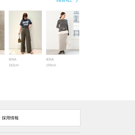
VIEW ALL
IENA
IENA
162cm
159cm
採用情報