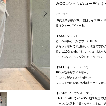
WOOLシャツのコーディネ
Next
2025.09.20
30代後半/身長160㎝/普段サイズ36〜38
骨格ウェーブ/イエベ秋
【WOOLシャツ】
とろみのある上質なウール100%
さらっと着用でき肌触りも抜群で季節
着丈は160㎝の私でもおしりまで隠れ
で、インスタイルも楽しめそうです。
【WOOLイージーパンツ】
160㎝の身長で36を着用。
とにかく履き心地が抜群です！
ウエストのさり気ない切替デザインは
【NO101/ノーワンオーワン】
IENA ENFANTで9/17-9/21期
キャンバス素材で様々なテイストにも