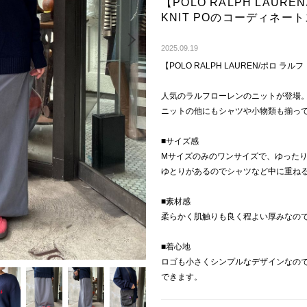
【POLO RALPH LAUR
KNIT POのコーディネー
Next
2025.09.19
【POLO RALPH LAUREN/ポロ ラルフ
人気のラルフローレンのニットが登場
ニットの他にもシャツや小物類も揃っ
■サイズ感
Mサイズのみのワンサイズで、ゆった
ゆとりがあるのでシャツなど中に重ね
■素材感
柔らかく肌触りも良く程よい厚みなの
■着心地
ロゴも小さくシンプルなデザインなの
できます。