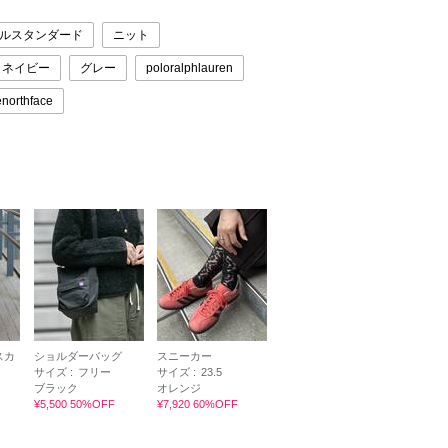
ルスタンダード
ニット
ネイビー
グレー
poloralphlauren
enorthface
スカ
ショルダーバッグ
スニーカー
サイズ :
フリー
サイズ :
23.5
ブラック
オレンジ
¥5,500 50%OFF
¥7,920 60%OFF