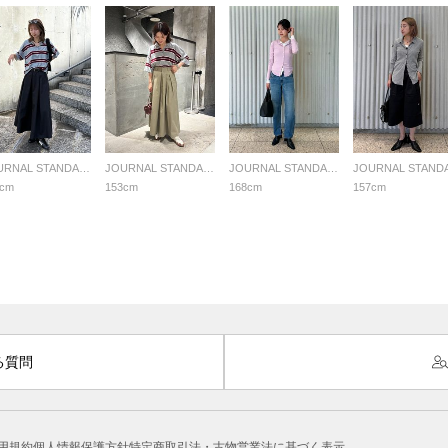
JOURNAL STANDARD LADYS
JOURNAL STANDARD LADYS
JOURNAL STANDARD LADYS
3cm
153cm
168cm
157cm
る質問
用規約
個人情報保護方針
特定商取引法・古物営業法に基づく表示