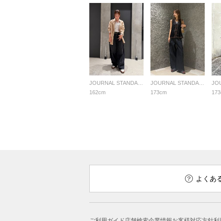
JOURNAL STANDARD LADYS
JOURNAL STANDARD LADYS
162cm
173cm
17
よくあ
ご利用ガイド
店舗検索
企業情報
お客様対応方針
利