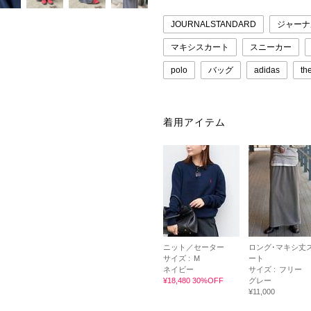
JOURNALSTANDARD
ジャーナ
マキシスカート
スニーカー
polo
バッグ
adidas
th
着用アイテム
ニット／セーター
ロング･マキシ丈
サイズ :
M
ート
ネイビー
サイズ :
フリー
¥18,480 30%OFF
グレー
¥11,000