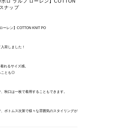
EN/ポロ ラルフ ローレン】COTTON
トスナップ
 ローレン】COTTON KNIT PO
。
て入荷しました！
り着れるサイズ感。
ることも◎
で、秋口は一枚で着用することもできます。
で、ボトムス次第で様々な雰囲気のスタイリングが