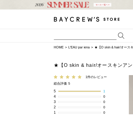
HOME
L'EAU par iena
★【O skin & hair/オ
★【O skin & hair/オースキン
1件のレビュー
総合評価
5
5
1
4
0
3
0
2
0
1
0