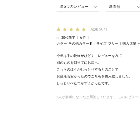
2025.03.24
n
30代前半
女性
カラー
その他カラー K
サイズ
フリー
購入店舗
今年は手の乾燥がひどく、レビューをみて
別のものを目当てにお店へ。
こちらのほうがしっとりするとのことで
お値段も安かったのでこちらを購入致しました。
しっとりべたつかずよかったです。
5
人が参考になったと回答しています。
このレビュー