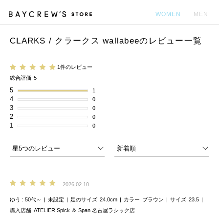
WOMEN
MEN
CLARKS / クラークス wallabeeのレビュー一覧
カ
1件のレビュー
総合評価
5
5
1
4
0
3
0
2
0
1
0
2026.02.10
ゆう
50代～
未設定
足のサイズ
24.0cm
カラー
ブラウン
サイズ
23.5
購入店舗
ATELIER Spick ＆ Span 名古屋ラシック店