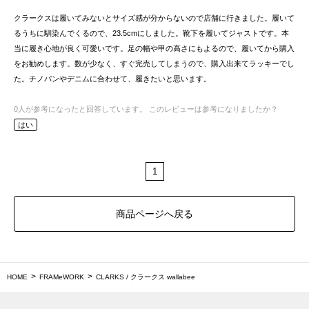
クラークスは履いてみないとサイズ感が分からないので店舗に行きました。履いて
るうちに馴染んでくるので、23.5cmにしました。靴下を履いてジャストです。本
当に履き心地が良く可愛いです。足の幅や甲の高さにもよるので、履いてから購入
をお勧めします。数が少なく、すぐ完売してしまうので、購入出来てラッキーでし
た。チノパンやデニムに合わせて、履きたいと思います。
0
人が参考になったと回答しています。
このレビューは参考になりましたか？
はい
1
商品ページへ戻る
HOME
FRAMeWORK
CLARKS / クラークス wallabee