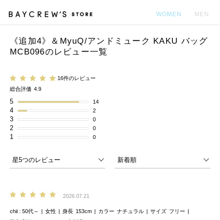
WOMEN
MEN
《追加4》＆MyuQ/アンドミューク KAKU バッグ
カ
MCB096のレビュー一覧
16件のレビュー
総合評価
4.9
5
14
4
2
3
0
2
0
1
0
2026.07.21
chii
50代～
女性
身長
153cm
カラー
ナチュラル
サイズ
フリー