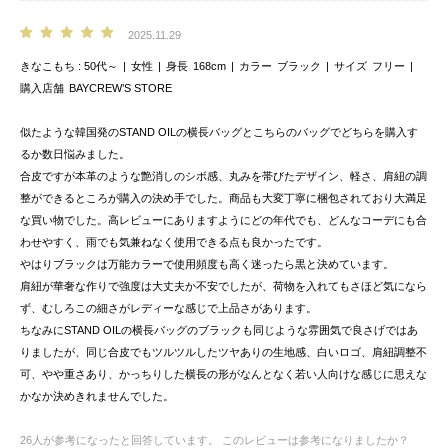
2025.11.29
きなこもち
50代～
女性
身長
168cm
カラー
ブラック
サイズ
フリー
購入店舗
BAYCREW’S STORE
似たような韓国発のSTAND OILの横長バッグとこちらのバッグでどちらを購入す
るか数日悩みました。
合皮ですが本革のような艶消しのシボ感、丸みを帯びたデザイン、軽さ、肩紐の調
整ができるところが購入の決め手でした。商品も大変丁寧に梱包されており大満足
な買い物でした。高レビューにありますようにどの年代でも、どんなコーデにも合
わせやすく、雨でも気兼ねなく使用できる点も良かったです。
やはりブラックは万能カラーで使用頻度も高く迷ったら黒と決めています。
肩紐が華奢な作りで強度は大丈夫か不安でしたが、荷物を入れてもさほど気になら
ず、むしろこの細さがレディーな感じで上品さがあります。
ちなみにSTAND OILの横長バッグのブラックも同じような雰囲気で良さげではあ
りましたが、同じ合皮でもツルツルしたツヤありの生地感、白いロゴ、肩紐調整不
可、やや重さあり、かっちりした横長の形がなんとなく若い人向けな感じに思えな
かなか決めきれませんでした。
26
人が参考になったと回答しています。
このレビューは参考になりましたか？