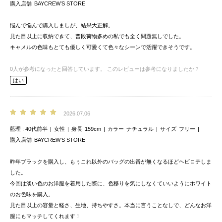
購入店舗
BAYCREW’S STORE
悩んで悩んで購入しましが、結果大正解。
見た目以上に収納できて、普段荷物多めの私でも全く問題無しでした。
キャメルの色味もとても優しく可愛くて色々なシーンで活躍できそうです。
0
人が参考になったと回答しています。
このレビューは参考になりましたか？
はい
2026.07.06
藍理
40代前半
女性
身長
159cm
カラー
ナチュラル
サイズ
フリー
購入店舗
BAYCREW’S STORE
昨年ブラックを購入し、もぅこれ以外のバッグの出番が無くなるほどヘビロテしま
した。
今回は淡い色のお洋服を着用した際に、色移りを気にしなくていいようにホワイト
のお色味を購入。
見た目以上の容量と軽さ、生地、持ちやすさ。本当に言うことなしで、どんなお洋
服にもマッチしてくれます！