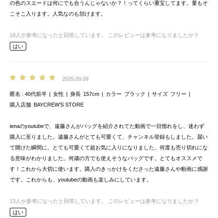
の色のスエードは何にでも合うんじゃないか？！ってくらい重宝してます。量もそ
こそこ入ります。人気なのも頷けます。
18
人が参考になったと回答しています。
このレビューは参考になりましたか？
はい
2025.09.09
匿名
40代前半
女性
身長
157cm
カラー
ブラック
サイズ
フリー
購入店舗
BAYCREW’S STORE
ienaのyoutubeで、遠藤さんがバッグを紹介されてた動画で一目惚れをし、迷わず
購入に至りました。遠藤さんがとても可愛くて、チャンネル登録もしました。届い
て開けた瞬間に、とても可愛くて超お気に入りになりました。何度も売り切れにな
る意味がわかりました。何歳の方でも使えそうなバッグです。とてもオススメで
す！これから大切に使います。購入のきっかけをくださった遠藤さんや動画に感謝
です。これからも、youtubeの動画も楽しみにしています。
13
人が参考になったと回答しています。
このレビューは参考になりましたか？
はい