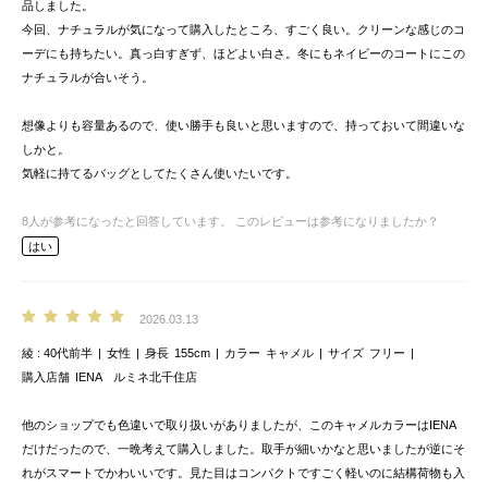
品しました。
今回、ナチュラルが気になって購入したところ、すごく良い。クリーンな感じのコ
ーデにも持ちたい。真っ白すぎず、ほどよい白さ。冬にもネイビーのコートにこの
ナチュラルが合いそう。
想像よりも容量あるので、使い勝手も良いと思いますので、持っておいて間違いな
しかと。
気軽に持てるバッグとしてたくさん使いたいです。
8
人が参考になったと回答しています。
このレビューは参考になりましたか？
はい
2026.03.13
綾
40代前半
女性
身長
155cm
カラー
キャメル
サイズ
フリー
購入店舗
IENA ルミネ北千住店
他のショップでも色違いで取り扱いがありましたが、このキャメルカラーはIENA
だけだったので、一晩考えて購入しました。取手が細いかなと思いましたが逆にそ
れがスマートでかわいいです。見た目はコンパクトですごく軽いのに結構荷物も入