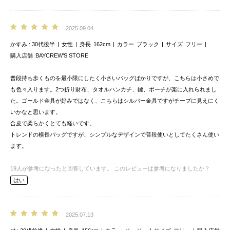
2025.09.04
かすみ
30代後半
女性
身長
162cm
カラー
ブラック
サイズ
フリー
購入店舗
BAYCREW’S STORE
普段持ち歩くものを最小限にしたく小さいバッグばかりですが、こちらは小さめで
も色々入ります。2つ折り財布、タオルハンカチ、鍵、ポーチが楽に入れられまし
た。ゴールド金具が好みではなく、こちらはシルバー金具ですがチープに見えにく
いかなと思います。
合皮で柔らかくとても軽いです。
トレンドの横長バッグですが、シンプルなデザインで普段使いとしてたくさん使い
ます。
19
人が参考になったと回答しています。
このレビューは参考になりましたか？
はい
2025.07.13