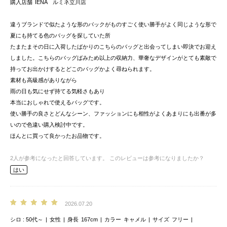
購入店舗
IENA ルミネ立川店
違うブランドで似たような形のバックがものすごく使い勝手がよく同じような形で
夏にも持てる色のバッグを探していた所
たまたまその日に入荷したばかりのこちらのバッグと出会ってしまい即決でお迎え
しました。こちらのバッグばみため以上の収納力、華奢なデザインがとても素敵で
持ってお出かけするとどこのバッグかよく尋ねられます。
素材も高級感がありながら
雨の日も気にせず持てる気軽さもあり
本当におしゃれで使えるバッグです。
使い勝手の良さとどんなシーン、ファッションにも相性がよくあまりにも出番が多
いので色違い購入検討中です。
ほんとに買って良かったお品物です。
2
人が参考になったと回答しています。
このレビューは参考になりましたか？
はい
2026.07.20
シロ
50代～
女性
身長
167cm
カラー
キャメル
サイズ
フリー