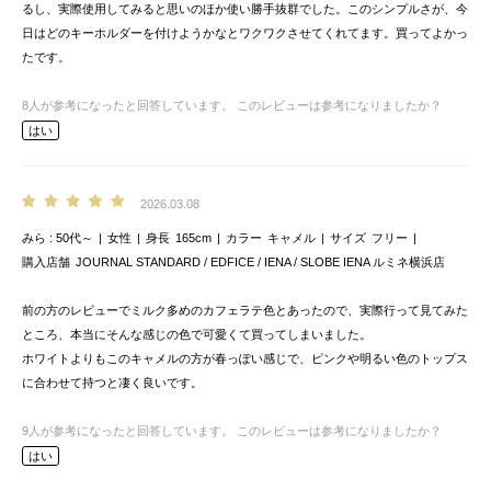
るし、実際使用してみると思いのほか使い勝手抜群でした。このシンプルさが、今
日はどのキーホルダーを付けようかなとワクワクさせてくれてます。買ってよかっ
たです。
8
人が参考になったと回答しています。
このレビューは参考になりましたか？
はい
2026.03.08
みら
50代～
女性
身長
165cm
カラー
キャメル
サイズ
フリー
購入店舗
JOURNAL STANDARD / EDFICE / IENA / SLOBE IENA ルミネ横浜店
前の方のレビューでミルク多めのカフェラテ色とあったので、実際行って見てみた
ところ、本当にそんな感じの色で可愛くて買ってしまいました。
ホワイトよりもこのキャメルの方が春っぽい感じで、ピンクや明るい色のトップス
に合わせて持つと凄く良いです。
9
人が参考になったと回答しています。
このレビューは参考になりましたか？
はい