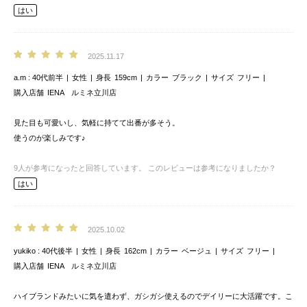
はい
2025.11.17
a.m
40代前半
女性
身長
159cm
カラー
ブラック
サイズ
フリー
購入店舗
IENA ルミネ立川店
見た目も可愛いし、気軽に持てて出番が多そう。
使うのが楽しみです♪
9
人が参考になったと回答しています。
このレビューは参考になりましたか？
はい
2025.10.02
yukiko
40代後半
女性
身長
162cm
カラー
ベージュ
サイズ
フリー
購入店舗
IENA ルミネ立川店
ハイブランドみたいに気を遣わず、ガシガシ使えるのでデイリーに大活躍です。こ