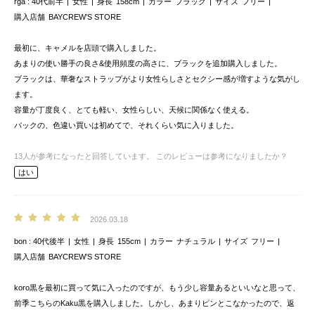
rga
40代前半
女性
身長
158cm
カラー
ブラック
サイズ
フリー
購入店舗
BAYCREW’S STORE
最初に、キャメルを店頭で購入しました。
あまりの使い勝手の良さ&使用頻度の高さに、ブラックを追加購入しました。
ブラックは、華奢なストラップがより女性らしさとセクシー感が増すような気がし
ます。
容量が丁度良く、とても軽い、女性らしい、天候に関係なく使える。
バックの、色違い買いは初めてで、それくらい気に入りました。
13
人が参考になったと回答しています。
このレビューは参考になりましたか？
はい
2026.03.18
bon
40代後半
女性
身長
155cm
カラー
ナチュラル
サイズ
フリー
購入店舗
BAYCREW’S STORE
koro黒を最初に買って気に入ったのですが、もう少し容量あるといいなと思って、
前季こちらのKaku黒を購入しました。しかし、あまりピンとこなかったので、返