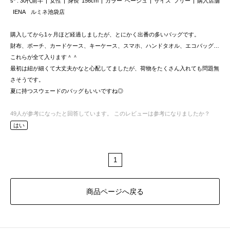
s*
30代前半
女性
身長
156cm
カラー
ベージュ
サイズ
フリー
購入店舗
IENA ルミネ池袋店
購入してから1ヶ月ほど経過しましたが、とにかく出番の多いバッグです。
財布、ポーチ、カードケース、キーケース、スマホ、ハンドタオル、エコバッグ…
これらが全て入ります＾＾
最初は紐が細くて大丈夫かなと心配してましたが、荷物をたくさん入れても問題無
さそうです。
夏に持つスウェードのバッグもいいですね◎
49
人が参考になったと回答しています。
このレビューは参考になりましたか？
はい
1
商品ページへ戻る