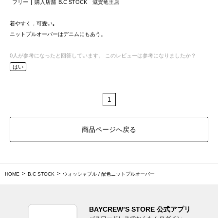
フリー
購入店舗
B.C STOCK 滋賀竜王店
着やすく，可愛い｡
ニットプルオーバーはデニムにもあう。
0
人が参考になったと回答しています。
このレビューは参考になりましたか？
はい
1
商品ページへ戻る
HOME
B.C STOCK
ウォッシャブル / 配色ニットプルオーバー
BAYCREW’S STORE 公式アプリ