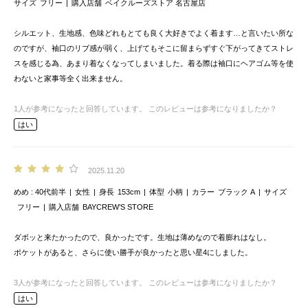
サイズ
フリー
購入店舗
ベイクルーズストア 名古屋店
シルエット、生地感、色味どれもとても良く大好きでよく着ます…と言いたい所な
のですが、袖口のリブ感が弱く、上げてもそこに留まらずすぐ下がってきてストレ
スを感じる為、あまり着なくなってしまいました。着る際は袖口にヘアゴム等を使
わないと家事等全く出来ません。
1
人が参考になったと回答しています。
このレビューは参考になりましたか？
はい
2025.11.20
めめ
40代前半
女性
身長
153cm
体型
小柄
カラー
ブラック A
サイズ
フリー
購入店舗
BAYCREW’S STORE
ダボッと来たかったので、良かったです。生地は薄めなので着膨れはなし。
ポケットがあると、さらに使い勝手が良かったと思い星4にしました。
3
人が参考になったと回答しています。
このレビューは参考になりましたか？
はい