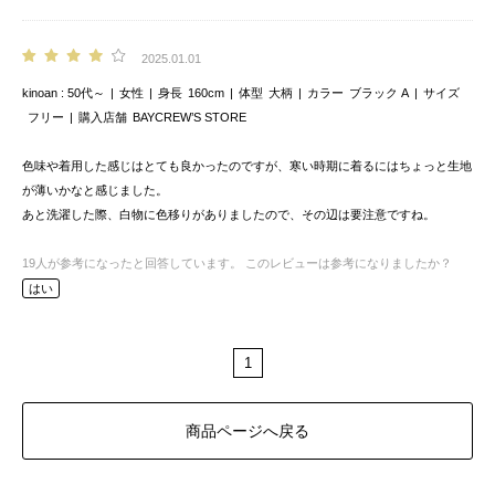
2025.01.01
kinoan
50代～
女性
身長
160cm
体型
大柄
カラー
ブラック A
サイズ
フリー
購入店舗
BAYCREW’S STORE
色味や着用した感じはとても良かったのですが、寒い時期に着るにはちょっと生地
が薄いかなと感じました。
あと洗濯した際、白物に色移りがありましたので、その辺は要注意ですね。
19
人が参考になったと回答しています。
このレビューは参考になりましたか？
はい
1
商品ページへ戻る