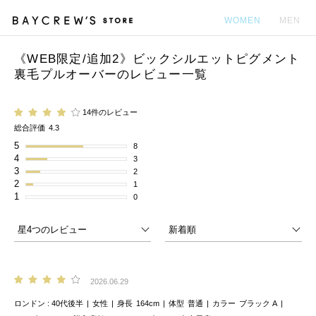
WOMEN
MEN
《WEB限定/追加2》ビックシルエットピグメント
カ
裏毛プルオーバーのレビュー一覧
14件のレビュー
総合評価
4.3
5
8
4
3
3
2
2
1
1
0
2026.06.29
ロンドン
40代後半
女性
身長
164cm
体型
普通
カラー
ブラック A