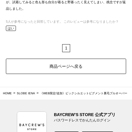
が、試着してみると色も形も自分が着ると野暮ったく見えてしまい、残念ですが返
品しました。
5
人が参考になったと回答しています。
このレビューは参考になりましたか？
はい
1
商品ページへ戻る
HOME
SLOBE IENA
《WEB限定/追加》ビックシルエットピグメント裏毛プルオーバー
BAYCREW’S STORE 公式アプリ
パスワードレスでかんたんログイン