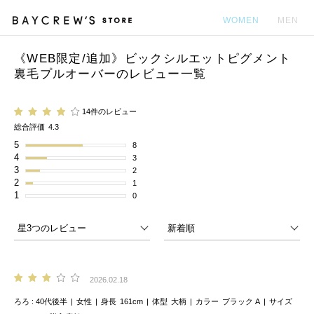
WOMEN
MEN
《WEB限定/追加》ビックシルエットピグメント
カ
裏毛プルオーバーのレビュー一覧
14件のレビュー
総合評価
4.3
5
8
4
3
3
2
2
1
1
0
2026.02.18
ろろ
40代後半
女性
身長
161cm
体型
大柄
カラー
ブラック A
サイズ