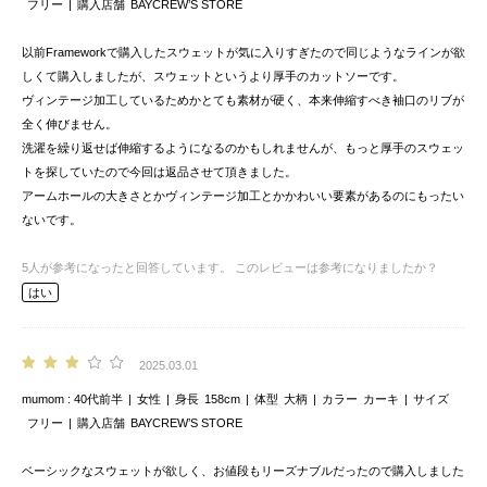
フリー
購入店舗
BAYCREW’S STORE
以前Frameworkで購入したスウェットが気に入りすぎたので同じようなラインが欲
しくて購入しましたが、スウェットというより厚手のカットソーです。
ヴィンテージ加工しているためかとても素材が硬く、本来伸縮すべき袖口のリブが
全く伸びません。
洗濯を繰り返せば伸縮するようになるのかもしれませんが、もっと厚手のスウェッ
トを探していたので今回は返品させて頂きました。
アームホールの大きさとかヴィンテージ加工とかかわいい要素があるのにもったい
ないです。
5
人が参考になったと回答しています。
このレビューは参考になりましたか？
はい
2025.03.01
mumom
40代前半
女性
身長
158cm
体型
大柄
カラー
カーキ
サイズ
フリー
購入店舗
BAYCREW’S STORE
ベーシックなスウェットが欲しく、お値段もリーズナブルだったので購入しました