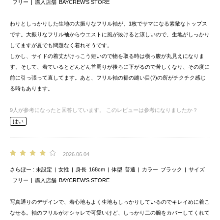
フリー
購入店舗
BAYCREW’S STORE
わりとしっかりした生地の大振りなフリル袖が、1枚でサマになる素敵なトップス
です。大振りなフリル袖からウエストに風が抜けると涼しいので、生地がしっかり
してますが夏でも問題なく着れそうです。
しかし、サイドの着丈がけっこう短いので物を取る時は横っ腹が丸見えになりま
す。そして、着ているとどんどん首周りが後ろに下がるので苦しくなり、その度に
前に引っ張って直してます。あと、フリル袖の裾の縫い目(?)の所がチクチク感じ
る時もあります。
9
人が参考になったと回答しています。
このレビューは参考になりましたか？
はい
2026.06.04
さらぼー
未設定
女性
身長
168cm
体型
普通
カラー
ブラック
サイズ
フリー
購入店舗
BAYCREW’S STORE
写真通りのデザインで、着心地もよく生地もしっかりしているのでキレイめに着こ
なせる。袖のフリルがオシャレで可愛いけど、しっかり二の腕をカバーしてくれて