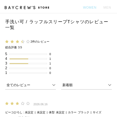
WOMEN
MEN
手洗い可 / ラッフルスリーブTシャツのレビュー
カ
一覧
2件のレビュー
総合評価
3.5
5
0
4
1
3
1
2
0
1
0
2026.06.16
ピーコひろし
未設定
未設定
体型
未設定
カラー
ブラック
サイズ