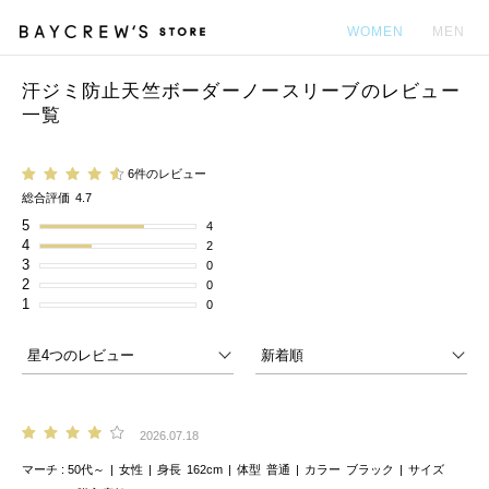
WOMEN
MEN
汗ジミ防止天竺ボーダーノースリーブのレビュー
カ
一覧
6件のレビュー
総合評価
4.7
5
4
4
2
3
0
2
0
1
0
2026.07.18
マーチ
50代～
女性
身長
162cm
体型
普通
カラー
ブラック
サイズ