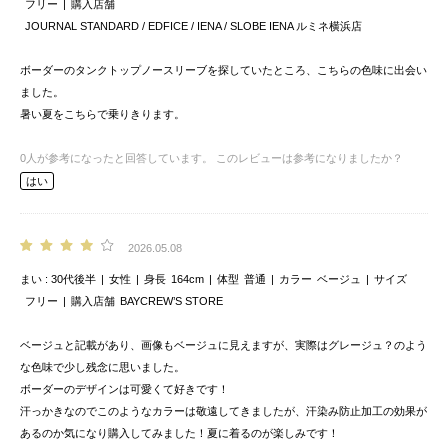
フリー
購入店舗
JOURNAL STANDARD / EDFICE / IENA / SLOBE IENA ルミネ横浜店
ボーダーのタンクトップノースリーブを探していたところ、こちらの色味に出会い
ました。
暑い夏をこちらで乗りきります。
0
人が参考になったと回答しています。
このレビューは参考になりましたか？
はい
2026.05.08
まい
30代後半
女性
身長
164cm
体型
普通
カラー
ベージュ
サイズ
フリー
購入店舗
BAYCREW’S STORE
ベージュと記載があり、画像もベージュに見えますが、実際はグレージュ？のよう
な色味で少し残念に思いました。
ボーダーのデザインは可愛くて好きです！
汗っかきなのでこのようなカラーは敬遠してきましたが、汗染み防止加工の効果が
あるのか気になり購入してみました！夏に着るのが楽しみです！