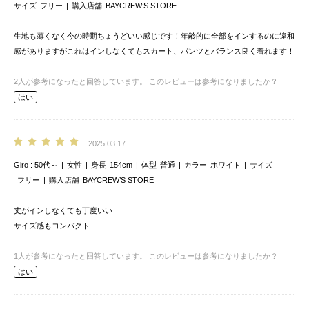
サイズ
フリー
購入店舗
BAYCREW’S STORE
生地も薄くなく今の時期ちょうどいい感じです！年齢的に全部をインするのに違和
感がありますがこれはインしなくてもスカート、パンツとバランス良く着れます！
2
人が参考になったと回答しています。
このレビューは参考になりましたか？
はい
2025.03.17
Giro
50代～
女性
身長
154cm
体型
普通
カラー
ホワイト
サイズ
フリー
購入店舗
BAYCREW’S STORE
丈がインしなくても丁度いい
サイズ感もコンパクト
1
人が参考になったと回答しています。
このレビューは参考になりましたか？
はい