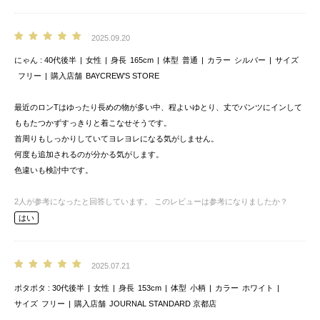
2025.09.20
にゃん
40代後半
女性
身長
165cm
体型
普通
カラー
シルバー
サイズ
フリー
購入店舗
BAYCREW’S STORE
最近のロンTはゆったり長めの物が多い中、程よいゆとり、丈でパンツにインして
ももたつかずすっきりと着こなせそうです。
首周りもしっかりしていてヨレヨレになる気がしません。
何度も追加されるのが分かる気がします。
色違いも検討中です。
2
人が参考になったと回答しています。
このレビューは参考になりましたか？
はい
2025.07.21
ポタポタ
30代後半
女性
身長
153cm
体型
小柄
カラー
ホワイト
サイズ
フリー
購入店舗
JOURNAL STANDARD 京都店