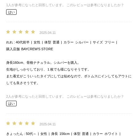
1
人が参考になったと回答しています。
このレビューは参考になりましたか？
はい
2025.04.11
れれ
40代前半
女性
体型
普通
カラー
シルバー
サイズ
フリー
購入店舗
BAYCREW’S STORE
身長160cm、骨格ナチュラル。シルバーを購入。
生地がしっかりしており、１枚でも様になりそうです。
また着丈がこういったタイプにしては短めなので、ボトムスにインしてもアウトに
しても良さそうです。
2
人が参考になったと回答しています。
このレビューは参考になりましたか？
はい
2025.04.11
きょったん
50代～
女性
身長
156cm
体型
普通
カラー
ホワイト