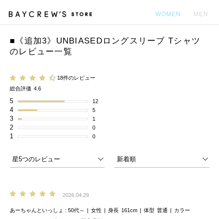
WOMEN
MEN
■《追加3》UNBIASEDロングスリーブ Tシャツ
カ
のレビュー一覧
18件のレビュー
総合評価
4.6
5
12
4
5
3
1
2
0
1
0
2026.04.29
あーちゃんといっしょ
50代～
女性
身長
161cm
体型
普通
カラー