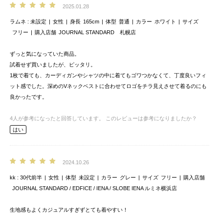
2025.01.28
ラムネ
未設定
女性
身長
165cm
体型
普通
カラー
ホワイト
サイズ
フリー
購入店舗
JOURNAL STANDARD 札幌店
ずっと気になっていた商品。
試着せず買いましたが、ピッタリ。
1枚で着ても、カーディガンやシャツの中に着てもゴワつかなくて、丁度良いフィ
ット感でした。深めのVネックベストに合わせてロゴをチラ見えさせて着るのにも
良かったです。
4
人が参考になったと回答しています。
このレビューは参考になりましたか？
はい
2024.10.26
kk
30代前半
女性
体型
未設定
カラー
グレー
サイズ
フリー
購入店舗
JOURNAL STANDARD / EDFICE / IENA / SLOBE IENA ルミネ横浜店
生地感もよくカジュアルすぎずとても着やすい！