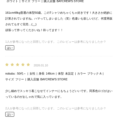
ホワイト
サイズ
フリー
購入店舗
BAYCREW’S STORE
161cm48kg普通の体型50歳。このTシャツめちゃくちゃ好きです！大きさか絶妙に
計算されていますね。ハマってしまいました（笑）色違いも欲しいけど、何度再販
されてもすぐ完売…(;_;)
頑張って作ってくださいね！待ってます！！
1
人が参考になったと回答しています。
このレビューは参考になりましたか？
はい
2026.01.10
nobubu
50代～
女性
身長
148cm
体型
未設定
カラー
ブラック A
サイズ
フリー
購入店舗
BAYCREW’S STORE
少し細めでスッキリ着こなせてインナーにもちょうどいいです。同系色ロゴがはい
っているのがおしゃれで気に入っています。
2
人が参考になったと回答しています。
このレビューは参考になりましたか？
はい