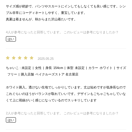
サイズ感が絶妙で、パンツやスカートにインしてもしなくても良い感じです。シン
プル非常にコーディネートしやすく、重宝しています。
真夏は着ませんが、秋からまた沢山着たいです。
4
人が参考になったと回答しています。
このレビューは参考になりましたか？
はい
2025.05.25
ちゃいこ
未設定
女性
身長
154cm
体型
未設定
カラー
ホワイト
サイズ
フリー
購入店舗
ベイクルーズストア 名古屋店
ホワイト購入。透けない生地でしっかりしています。丈は短めですが低身長なので
これぐらいのほうがバランスが取れていいです。デザインもごちゃごちゃしていな
くて上に視線がいく感じになっているのでスッキリしています
2
人が参考になったと回答しています。
このレビューは参考になりましたか？
はい