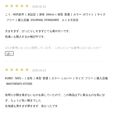
2025.05.10
こう
40代前半
未設定
身長
164cm
体型
普通
カラー
ホワイト
サイズ
フリー
購入店舗
JOURNAL STANDARD ルミネ大宮店
大きすぎず、ぴったりしすぎずとても着やすいです。
色違いも購入するか検討中です。
2
人が参考になったと回答しています。
このレビューは参考になりましたか？
はい
2025.04.22
KUBO
50代～
女性
体型
普通
カラー
シルバー
サイズ
フリー
購入店舗
BAYCREW’S STORE
首周りが開き過ぎないものを探していたので、この商品は下に着るものを気にせ
ず、ちょうど良い開きでした
生地感も薄すぎず厚すぎず、良かったです