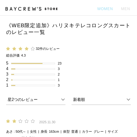
WOMEN
MEN
《WEB限定追加》ハリヌキテレコロングスカート
カ
のレビュー一覧
32件のレビュー
総合評価
4.3
5
23
4
3
3
2
2
1
1
3
2025.11.30
あさ
50代～
女性
身長
163cm
体型
普通
カラー
グレー
サイズ