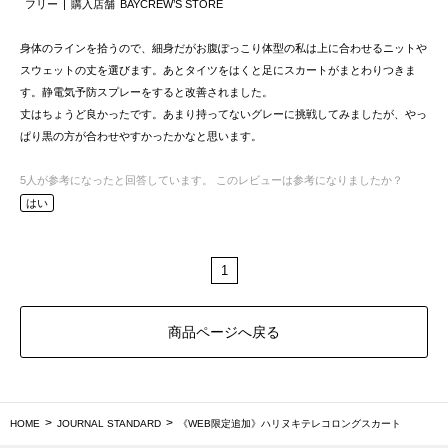
フリー
購入店舗
BAYCREW’S STORE
身体のラインを拾うので、細身だがお腹ぽっこり体型の私は上に合わせるニットや
スウェットの丈を選びます。あとタイツをはくと足にスカートがまとわりつきま
す。静電気予防スプレーをすると改善されました。
丈はちょうど良かったです。あまり持ってないグレーに挑戦してみましたが、やっ
ぱり黒の方が合わせやすかったかなと思います。
5
人が参考になったと回答しています。
このレビューは参考になりましたか？
はい
1
商品ページへ戻る
HOME
JOURNAL STANDARD
《WEB限定追加》ハリヌキテレコロングスカート